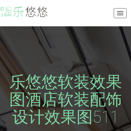
Toggl
navig
乐悠悠软装效果
图酒店软装配饰
设计效果图511