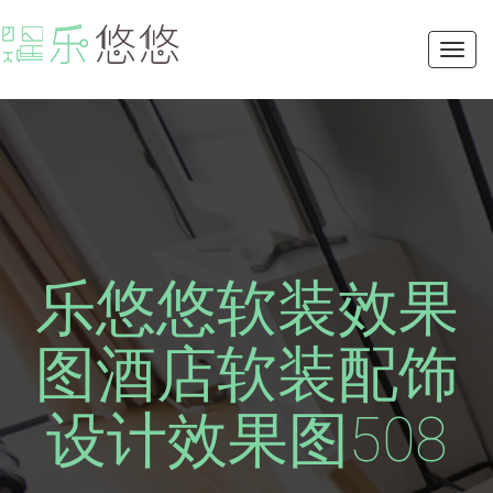
Toggl
navig
乐悠悠软装效果
图酒店软装配饰
设计效果图508